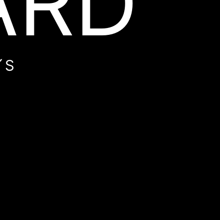
ARD
´S